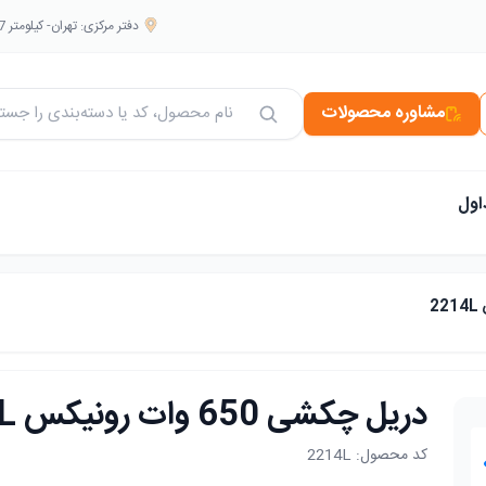
دفتر مرکزی: تهران- کیلومتر 7 بزرگراه فتح. جنب صنعتی بهشهر. هایپر نانو جهانبخش
مشاوره محصولات
جستجو در محصولات
اول
دريل چکشی 650 وات رونيکس 2214L
کد محصول:
2214L