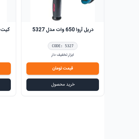
دریل آروا 650 وات مدل 5327
CODE:
5327
ابزار تخفیف دار
قیمت
تومان
خرید محصول