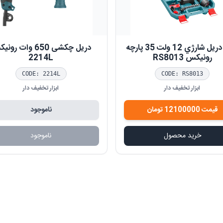
کيت دريل شارژي 12 ولت 35 پارچه
دريل چکشی 650 وا
رونيکس RS8013
2214L
CODE:
2214L
CODE:
RS8013
ابزار تخفیف دار
ابزار تخفیف دار
قیمت
12100000
تومان
ناموجود
خرید محصول
ناموجود