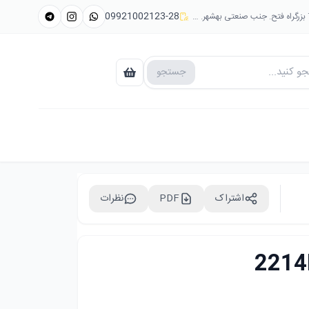
09921002123-28
جستجو
اشتراک
PDF
نظرات