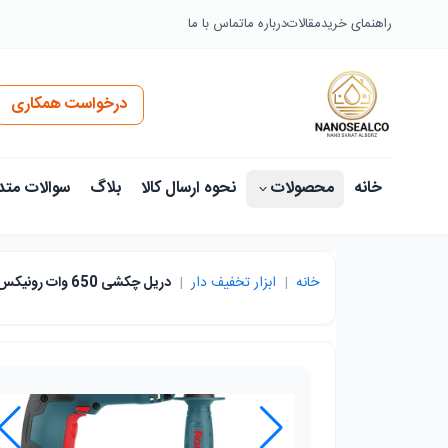
راهنمای خرید
مقالات
درباره ما
تماس با ما
درخواست همکاری
خانه
محصولات
نحوه ارسال کالا
بلاگ
سوالات متد
خانه
|
ابزار تخفیف دار
|
دريل چکشی 650 وات رونيکس 2214L