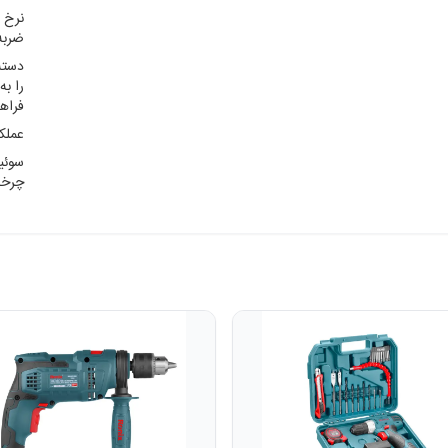
نرخ ض
ضربه
را به
فراهم
عملک
سوئیچ
چرخش