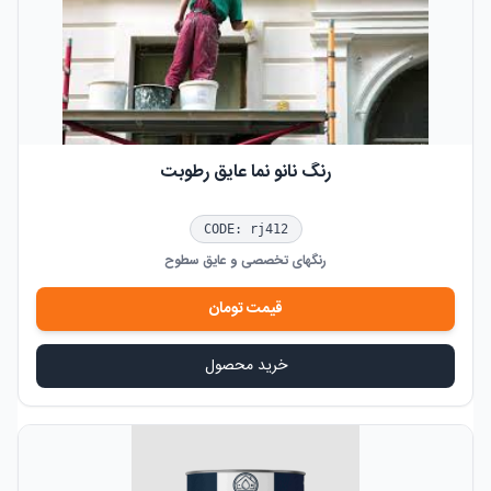
رنگ نانو نما عایق رطوبت
CODE:
rj412
رنگهای تخصصی و عایق سطوح
قیمت
تومان
خرید محصول