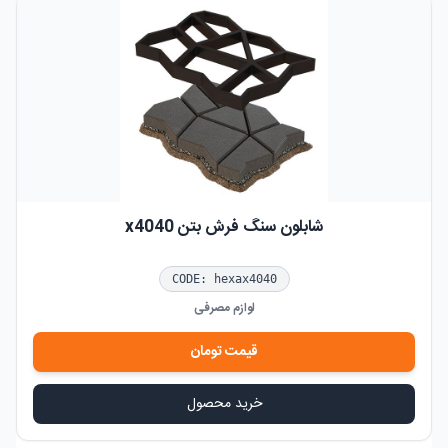
شابلون سنگ فرش بتن x4040
CODE:
hexax4040
لوازم مصرفی
قیمت
تومان
خرید محصول