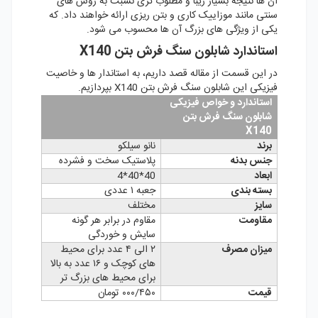
آن ها نتیجه بسیار زیبا و مطلوب تری نسبت به روش های
سنتی مانند موزاییک کاری و بتن ریزی ارائه خواهند داد. که
یکی از ویژگی های بزرگ آن ها محسوب می شود.
استاندارد شابلون سنگ فرش بتن X140
در این قسمت از مقاله قصد داریم، به استاندار ها و خاصیت
فیزیکی این شابلون سنگ فرش بتن X140 بپردازیم.
استاندارد و خواص فیزیکی
شابلون سنگ فرش بتن
X140
برند
نانو سیلکو
جنس بدنه
پلاستیک سخت و فشرده
ابعاد
40*40*4
بسته بندی
جعبه ۱ عددی
سایز
مختلف
مقاومت
مقاوم در برابر هر گونه
سایش و خوردگی
میزان مصرف
۲ الی ۴ عدد برای محیط
های کوچک و ۱۶ عدد به بالا
برای محیط های بزرگ تر
قیمت
۰۰۰/۴۵۰ تومان