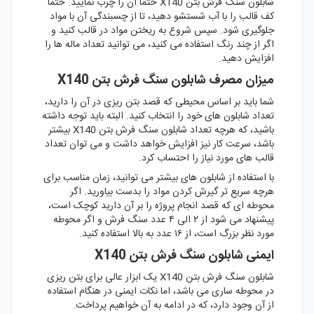
شابلون سنگ فرش بتن X140 حتما آن را چرب نمایید. حتما
کف قالب را با آب شستشو دهید، تا از چسبندگی آن با مواد
جلوگیری شود. سپس شروع به ریختن مواد در قالب کنید و
اگر از چند رنگ استفاده می کنید، می توانید تعداد ماله ها را
افزایش دهید.
میزان مصرف شابلون سنگ فرش بتن X140
شما باید بر اساس محیطی که قصد بتن ریزی در آن را دارید،
تعداد شابلون های خود را انتخاب کنید. البته باید توجه داشته
باشید، که هرچه تعداد شابلون سنگ فرش بتن X140 بیشتر
باشد، سرعت کار نیز افزایش خواهد داشت و می توان تعداد
قالب های مورد نیاز را احتساب کرد.
با استفاده از شابلون های بیشتر می توانید، زمان مناسب برای
هرچه سریع تر گیرش کردن مواد را بدست بیاورید. اگر
محوطه ای که قصد انجام پروژه را بر آن دارید کوچک است،
پیشنهاد می شود از ۲ الی ۴ عدد سنگ فرش و اگر محوطه
مورد نظر بزرگ است، از ۱۶ عدد به بالا استفاده کنید.
ایمنی شابلون سنگ فرش بتن X140
شابلون سنگ فرش بتن X140 یک ابزار عالی برای بتن ریزی
در محوطه ساری می باشد، اما نکات ایمنی در هنگام استفاده
از آن وجود دارد، که در ادامه به آن خواهیم پرداخت.