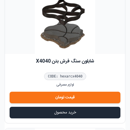
شابلون سنگ فرش بتن X4040
CODE:
hexarcx4040
لوازم مصرفی
قیمت
تومان
خرید محصول