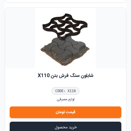
شابلون سنگ فرش بتن X110
CODE:
X110
لوازم مصرفی
قیمت
تومان
خرید محصول