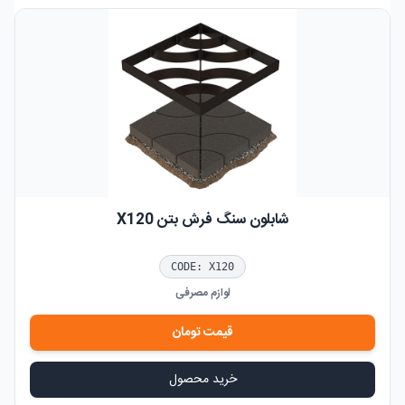
شابلون سنگ فرش بتن X120
CODE:
X120
لوازم مصرفی
قیمت
تومان
خرید محصول