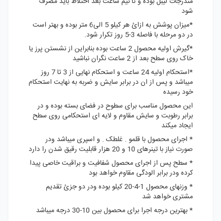
مندرجات لیبل بوده و تا نیم ساعت بعد اختلاط باید مصرف
شود
*میزان پوشش به ازائ هر کیلو 5 الی6 متر بوده و بهتر است
در دو مرحله با فاصله 3-5 روز تکرار شود.
*گیرش اولیه محصول 2 ساعت بوده بنابراین از نشستن پرز یا
خاک روی سطح بعد از 2 ساعت نگران نباشید
*استحکام اولیه 24 ساعت و استحکام نهایی از 3 تا 7 روز
میباشد و پس از ان در برابر سایش و ضربه به نهایت استحکام
خود رسیده
این محصول مناسب برای سطوح در فضای بسته بوده و در
برابر رطوبت و سایش مقاوم و لایه ای استحکامی روی سطح
ایجاد میکند
* اجرای محصول با قلمو . غلطک . و اسپری میباشد ودر
صورت نیاز با تینرهای 10 و 20 هزار قابلیت رقیق شدن را دارد
* سطح پس از اجرای محصول شفافیت و براقیت خاصی پیدا
کرده ودر برابر الودگی مقاوم خواهد بود
* وزنهای محصول 1-4-20 کیلو بوده ودر دو جزئ تقدیم
مشتری خواهد شد
* بهترین درجه اجرا برای محصول بین 10-30 درجه میباشد