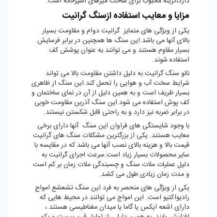
دارد،گزینه محبوب برای ساخت میزهای آشپزخانه است.
مزایا و معایب استفاده ازسنگ گرانیت
یکی از ویژگی های متمایز گرانیت دوام و مقاومت بسیار
بالای آنها می باشد.این سنگ ها همچنین در برابر فرسایش
بسیار مقاوم هستند و می توانند به عنوان پوشش کف
استفاده شوند.
نانو سنگ گرانیت به دلیل داشتن مقاومت بالا می تواند
شرایط سخت آب و هوایی را تحمل کند.این سنگ از ظاهری
بسیار ظریف است و به همین دلیل از آن در نمای ساختمان و
کف پوش استفاده می شود.این سنگ آذرین مقاومت خوبی
در برابر ضربه نیز دارد و به راحتی قابل شکستن نیستند.
با وجود شایستگی های فراوان این سنگ آنها دارای برخی
معایب هستند. یکی از بزرگترین مشکلات سنگ های گرانیت
قیمت بالا و هزینه بالای نصب آنها می باشد که در مقایسه با
سایر محصولات بسیار زیاد است.سرعت اجرای گرانیت به
دلیل عملیات ملات سنگ و چسبندگی ملات زمان بر کم است
و مدت زمان زیادی طول می کشد.
یکی از ویژگی های منحصر به فرد این سنگ تشعشع امواج
رادیواکتیو است. این امواج می توانند در محیط هایی که
دارای اشعه ایکس یا گاما یا میدان مغناطیسی هستند ،
افزایش یابند. به همین دلیل ، از اوایل قرن بیست و یکم