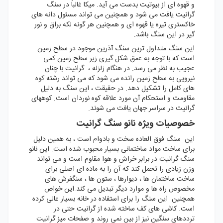
و قهوه ای از بیوتیت بدست می آید. میکا غالباً در سنگ
گرانیت یافت می شود و همچنین می تواند مسئول دانه های
خاکستری تیره یا قهوه ای و همچنین هر گونه لکه براق و نور
گیر در این سنگ باشد.
این سنگ متداول ترین سنگ آذرین موجود در سطح زمین
است که با توجه به عمق شکل گیری زیر سطح زمین کمی
عجیب به نظر می رسد. در هنگام زلزله ، گرانیت با چنان
نیرویی به سطح زمین رانده می شود که می تواند رشته کوه
های کامل را تشکیل دهد. در حقیقت ، این سنگ به دلیل
مقاومت و استحکام آن مورد علاقه کوه نوردان است. کوههای
گرانیت در سراسر جهان یافت می شوند.
خصوصیات ویژه نانو سنگ گرانیت
این سنگ فوق العاده سخت و بادوام است ، به همین دلیل
برای ساخت مواد ساختمانی بسیار محبوب شده است. این نانو
سنگ گرانیت در برابر خراش و هوا مقاوم است و می تواند
وزن زیادی را تحمل کند که آن را به ماده ای اصلی برای
ساخت ساختمان ها ، دیوارها ، ستون ها ، سنگفرش های
مخصوص راه ها و موارد دیگر تبدیل می کند.این خواص
همچنین این سنگ را برای استفاده در خانه بسیار عالی کرده
است. کاشی های کف ساخته شده از گرانیت حتی در
ترددهای سنگین نیز از بین نمی روند و صفحات میز گرانیت