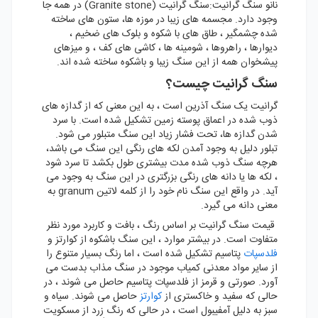
نانو سنگ گرانیت:سنگ گرانیت (Granite stone) در همه جا
وجود دارد. مجسمه های زیبا در موزه ها، ستون های ساخته
شده چشمگیر ، طاق های با شکوه و بلوک های ضخیم ،
دیوارها ، راهروها ، شومینه ها ، کاشی های کف ، و میزهای
پیشخوان همه از این سنگ زیبا و باشکوه ساخته شده اند.
سنگ گرانیت چیست؟
گرانیت یک سنگ آذرین است ، به این معنی که از گدازه های
ذوب شده در اعماق پوسته زمین تشکیل شده است. با سرد
شدن گدازه ها، تحت فشار زیاد این سنگ متبلور می شود.
تبلور دلیل به وجود آمدن لکه های رنگی این سنگ می باشد،
هرچه سنگ ذوب شده مدت بیشتری طول بکشد تا سرد شود
، لکه ها یا دانه های رنگی بزرگتری در این سنگ به وجود می
آید. در واقع این سنگ نام خود را از کلمه لاتین granum به
معنی دانه می گیرد.
قیمت سنگ گرانیت بر اساس رنگ ، بافت و کاربرد مورد نظر
متفاوت است. در بیشتر موارد ، این سنگ باشکوه از کوارتز و
فلدسپات
پتاسیم تشکیل شده است ، اما رنگ بسیار متنوع را
از سایر مواد معدنی کمیاب موجود در سنگ مذاب بدست می
آورد. صورتی و قرمز از فلدسپات پتاسیم حاصل می شوند ، در
حالی که سفید و خاکستری از
کوارتز
حاصل می شوند. سیاه و
سبز به دلیل آمفیبول است ، در حالی که رنگ زرد از مسکویت