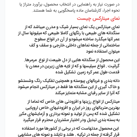
در صورت نیاز به راهنمایی در انتخاب محصول، برآورد متراژ یا
نحوه اجرا، کارشناسان ماده پاسخگویی به شما هستند.
نمای مینارکس چیست
نمای مینارکس یک نمای بسیار شیک و مدرن میباشد که از
سنگدانه های طبیعی با رنگهای کاملا طبیعی که میلیونها سال از
عمر آنها میگذرد ساخته میشودو از آن در انواع سطوح
ساختمانی از جمله نماهای داخلی.خارجی و سقف و کف
میتوان استفاده نمود
این محصول از سنگدانه هایی از دل طبیعت از نوع مرمرها.
گرانیت . انواع سیلیسها و که از لایه های زیرین در معدن با
قدمت طول عمر کره زمین تشکیل شده
دانه بندی و غربالهای پیوسته و همچنین تفکیک رنگ وشستشو
و خاک گیری از این سنگدانه ها فقط در مینارکس انجام میشود
که آنرا از سایر رقبای مشابه متمایز میکند
مینارکس از انواع رزینها و افزودنی های خاص که تماما از
بهترین متریالهای روز در ایران و افزودنیهای خاص اروپایی
تشکیل شده که پس از تولید و نمونه برداری و آزمایشهای مکرر
به بسته بندی تبدیل ودر اختیار مشتریان محترم قرار میگیرد
این محصول مدتهاست که در برخی از کشورها مورد استفاده
قرار گرفته از جمله در ترکیه . هلند و تایلند و نمونه های مشابهی