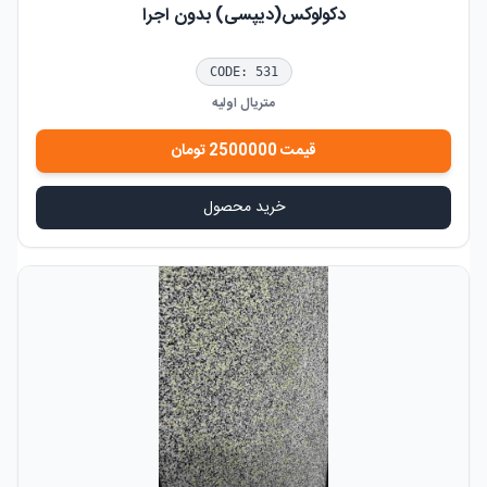
دکولوکس(دیپسی) بدون اجرا
CODE:
531
متریال اولیه
قیمت
2500000
تومان
خرید محصول