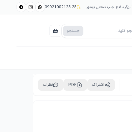
09921002123-28
جستجو
اشتراک
PDF
نظرات