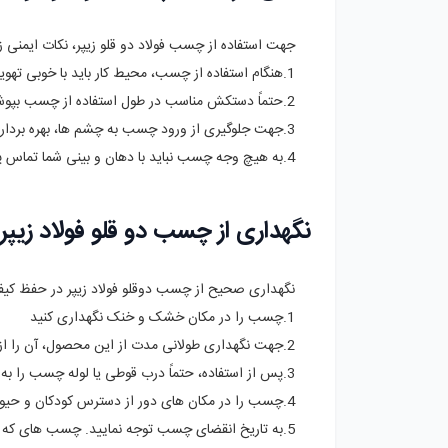
جهت استفاده از چسب فولاد دو قلو زیپر، نکات ایمنی ز
1.هنگام استفاده از چسب، محیط کار باید با خوبی تهویه شود.
2.حتماً دستکش مناسب در طول استفاده از چسب بپوشید، تا از تماس مستقیم با پوست جلوگیری نماید.
3.جهت جلوگیری از ورود چسب به چشم ‌ها، بهره برداری از عینک ایمنی ضروری است.
4.به هیچ وجه چسب نباید با دهان و بینی شما تماس پیدا کند.
نگهداری از چسب دو قلو فولاد زیپر
نگهداری صحیح از چسب دوقلو فولاد زیپر در حفظ کیفیت 
1.چسب را در مکان خشک و خنک نگهداری کنید
2.جهت نگهداری طولانی مدت از این محصول، آن را از بسته ‌بندی اصلی بیرون نیاورید.
3.پس از استفاده، حتماً درب قوطی یا لوله چسب را به‌ خوبی ببندید. اکسیژن باعث تبخیر و خشک شدن چسب می شود.
4.چسب را در مکان‌ های دور از دسترس کودکان و حیوانات خانگی نگهداری گردانید، تا از بروز خطرات احتمالی جلوگیری کنید.
5.به تاریخ انقضای چسب توجه نمایید. چسب های که از تاریخ مصرف آن ها گذشته است، کارایی خود را از دست داده اند.