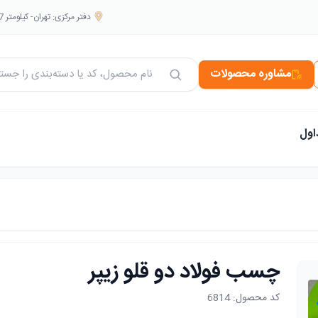
دفتر مرکزی: تهران- کیلومتر 7 بزرگراه فتح. جنب صنعتی بهشهر. هایپر نانو جهانبخش
مشاوره محصولات
جستجو در محصولات
اول
چسب فولاد دو قلو زیپر
کد محصول:
6814