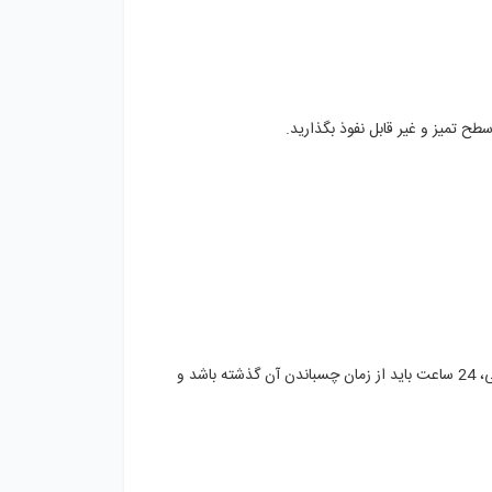
طح تمیز و غیر قابل نفوذ بگذارید.
به طور معمول زمان خشک شدن چسب فولاد دو قلو زیپر حداقل 2 دقیقه در حالت فشرده است. برای دستیابی به حداکثر قدرت چسبندگی، 24 ساعت باید از زمان چسباندن آن گذشته باشد و