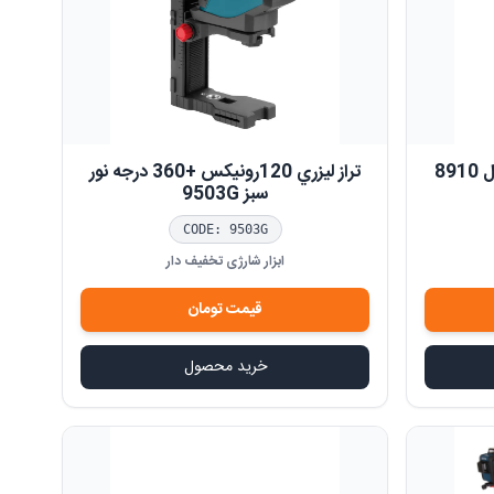
89
تراز ليزري 120رونيکس +360 درجه نور
سبز 9503G
CODE:
9503G
ابزار شارژی تخفیف دار
قیمت
تومان
خرید محصول