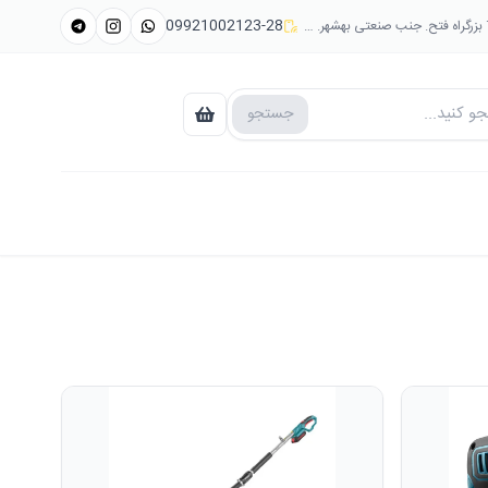
09921002123-28
جستجو