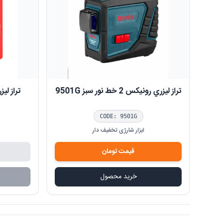
تراز ليزري رونيکس 2 خط نور سبز 9501G
تراز لیزر
CODE:
9501G
ابزار شارژی تخفیف دار
قیمت
تومان
خرید محصول