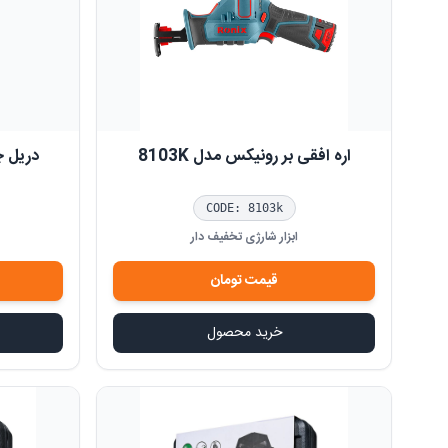
اره افقی بر رونیکس مدل 8103K
دریل چ
CODE:
8103k
ابزار شارژی تخفیف دار
قیمت
تومان
خرید محصول