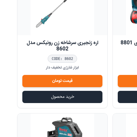
88
اره زنجیری سرشاخه زن رونیکس مدل
8602
CODE:
8602
ابزار شارژی تخفیف دار
قیمت
تومان
خرید محصول