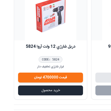
دريل شارژي 12 ولت آروا 5824
CODE:
5824
ابزار شارژی تخفیف دار
قیمت
4700000
تومان
خرید محصول