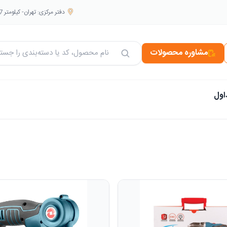
دفتر مرکزی: تهران- کیلومتر 7 بزرگراه فتح. جنب صنعتی بهشهر. هایپر نانو جهانبخش
مشاوره محصولات
جستجو در محصولات
اول