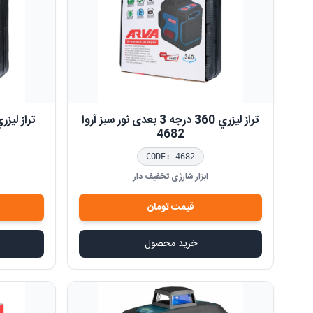
تراز ليزري 360 درجه 3 بعدی نور سبز آروا
4682
CODE:
4682
ابزار شارژی تخفیف دار
قیمت
تومان
خرید محصول