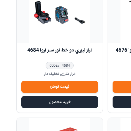
تراز ليزري دو خط نور سبز آروا 4684
CODE:
4684
ابزار شارژی تخفیف دار
قیمت
تومان
خرید محصول