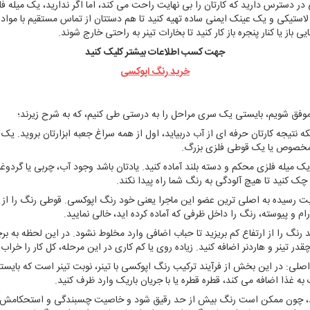
ر دسترس دارید که کارتان را بی نهایت راحت می کند، اما اگر ندارید، یک میله ف
یکی و یک عینک ایمنی ساده تهیه کنید تا هم دستتان از تماس مستقیم با مواد شی
از یا کنار پنجره باز کار کنید تا بخارات تینر به راحتی خارج شوند.
جهت کسب اطلاعات بیشتر کلیک کنید
خرید رنگ اپوکسی
 موفق شویم، بایستی یک سری مراحل را به درستی طی کنیم، که به شرح زیرند؛
نکه نتیجه کارتان حرفه ای از آب دربیاید، اول از همه سراغ جعبه ابزارتان بروید.
ی مخصوص یا یک قوطی فلزی بزرگ.
 یک میله فلزی محکم و دسته بلند آماده کنید. یادتان باشد وجود آب، چربی یا گ
ه چک کنید تا هیچ آلودگی به رنگ شما راه پیدا نکند.
 رسیده به اصلی ترین عضو این ماجرا یعنی خود رنگ اپوکسی. قوطی رنگ را از قب
 و پیوسته، رنگ را داخل ظرفی که آماده کرده اید، خالی نمایید.
 رنگ را از ارتفاع کم بریزید تا حباب اضافی وارد مخلوط نشود. در این لحظه به ب
چقدر تینر و هاردنر اضافه کنید. زیاده روی یا کم کاری در این مرحله، کل کار را خراب
صلی: در این بخش از فرآیند ترکیب رنگ اپوکسی با تینر، نوبت تینر است که بایستی
به غذا اضافه می کند، قطره قطره یا با جریان باریک وارد ظرف کنید.
ید، چون ممکن است رنگ بیش از حد رقیق شود و خاصیت چسبندگی و استحکامش را