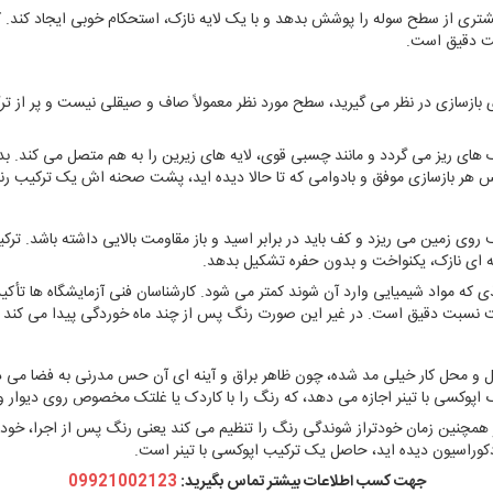
ری از سطح سوله را پوشش بدهد و با یک لایه نازک، استحکام خوبی ایجاد کند. کا
سبت دقیق است.
 بازسازی در نظر می گیرید، سطح مورد نظر معمولاً صاف و صیقلی نیست و پر از 
 ترک های ریز می گردد و مانند چسبی قوی، لایه های زیرین را به هم متصل می کند
پس هر بازسازی موفق و بادوامی که تا حالا دیده اید، پشت صحنه اش یک ترکیب ر
ی زمین می ریزد و کف باید در برابر اسید و باز مقاومت بالایی داشته باشد. ترکی
ایه ای نازک، یکنواخت و بدون حفره تشکیل بدهد.
فذی که مواد شیمیایی وارد آن شوند کمتر می شود. کارشناسان فنی آزمایشگاه ها تأک
ت نسبت دقیق است. در غیر این صورت رنگ پس از چند ماه خوردگی پیدا می کند و 
زل و محل کار خیلی مد شده، چون ظاهر براق و آینه ای آن حس مدرنی به فضا می 
نگ اپوکسی با تینر اجازه می دهد، که رنگ را با کاردک یا غلتک مخصوص روی دیوار
ینر همچنین زمان خودتراز شوندگی رنگ را تنظیم می کند یعنی رنگ پس از اجرا، خو
وراسیون دیده اید، حاصل یک ترکیب اپوکسی با تینر است.
جهت کسب اطلاعات بیشتر تماس بگیرید:
09921002123