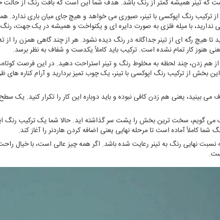
است که تینر همیشه کمتر از رنگ باشد. هدف شما این است که بافت رنگ از حالت خ
ز ترکیب رنگ اپوکسی با تینر، صبوری می خواهد و هیچ جای میان باری ندارد. هم
ی ندارید، با میله فلزی به صورت دایره ای و یکنواخت و همیشه در یک جهت، رنگ ر
د تا هیچ رگه ای از تینر جداگانه در رنگ دیده نشود. هر از چند گاهی همزن را از ت
 هنوز کار تمام نشده است. ترکیب باید کاملاً یکدست و شفاف به نظر برسد.
 هم زدن، چند لحظه به مخلوط رنگ و تینر استراحت دهید. در این فرصت کوتاه،
این بخش از ترکیب رنگ اپوکسی با تینر، یک چوب تمیز بردارید و آرام کناره های ظر
رف می بینید، یعنی هم زدن کافی نبوده و باید دوباره این کار را تکرار کنید. یک س
 می گویم، سخت ترین بخش را پشت سر گذاشته اید. حالا شما یک ترکیب رنگ اپوکس
ما کاملاً آماده است تا مرحله نهایی یعنی اضافه کردن هاردنر را آغاز کند.
 که نسبت نهایی رنگ به تینر رعایت شده باشد. اگر همه چیز عالی است، با خیال ر
ست.