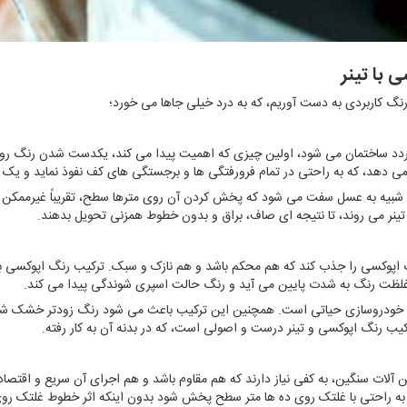
 با تینر
رنگ کاربردی به دست آوریم، که به درد خیلی جاها می خورد؛
ردد ساختمان می شود، اولین چیزی که اهمیت پیدا می کند، یکدست شدن رنگ روی س
ی دهد، که به راحتی در تمام فرورفتگی ها و برجستگی های کف نفوذ نماید و یک ل
 شبیه به عسل سفت می شود که پخش کردن آن روی مترها سطح، تقریباً غیرممکن 
نر می روند، تا نتیجه ای صاف، براق و بدون خطوط همزنی تحویل بدهند.
نگ اپوکسی را جذب کند که هم محکم باشد و هم نازک و سبک. ترکیب رنگ اپوکسی با 
 غلظت رنگ به شدت پایین می آید و رنگ حالت اسپری شوندگی پیدا می کند.
ی خودروسازی حیاتی است. همچنین این ترکیب باعث می شود رنگ زودتر خشک شود
کیب رنگ اپوکسی و تینر درست و اصولی است، که در بدنه آن به کار رفته.
 آلات سنگین، به کفی نیاز دارند که هم مقاوم باشد و هم اجرای آن سریع و اقتصادی
 به راحتی با غلتک روی ده ها متر سطح پخش شود بدون اینکه اثر خطوط غلتک روی 